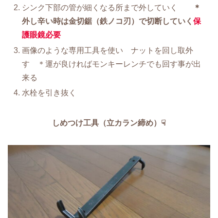
シンク下部の管が細くなる所まで外していく
＊
外し辛い時は金切鋸（鉄ノコ刃）で切断していく
保
護眼鏡必要
画像のような専用工具を使い ナットを回し取外
す ＊運が良ければモンキーレンチでも回す事が出
来る
水栓を引き抜く
しめつけ工具（立カラン締め）☟