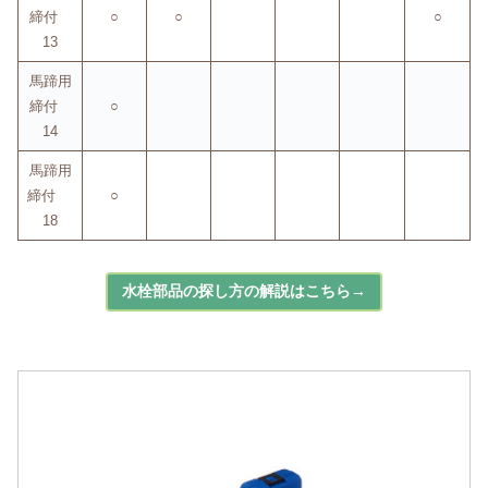
締付
○
○
○
13
馬蹄用
締付
○
14
馬蹄用
締付
○
18
水栓部品の探し方の解説はこちら→