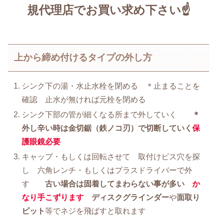
規代理店でお買い求め下さい☝
上から締め付けるタイプの外し方
シンク下の湯・水止水栓を閉める ＊止まることを
確認 止水が無ければ元栓を閉める
シンク下部の管が細くなる所まで外していく
＊
外し辛い時は金切鋸（鉄ノコ刃）で切断していく
保
護眼鏡必要
キャップ・もしくは回転させて 取付けビス穴を探
し 六角レンチ・もしくはプラスドライバーで外
す
古い場合は固着してまわらない事が多い
か
なり手こずりま
す
ディスクグラインダー
や
面取り
ビット
等でネジを飛ばすと取れます