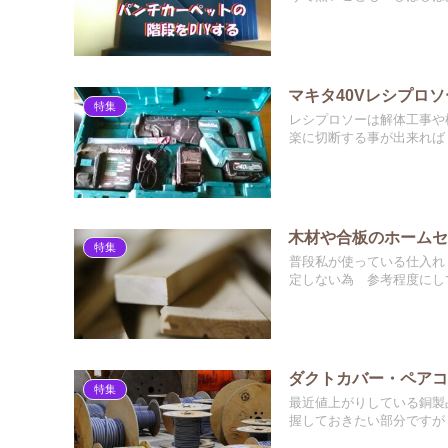
マキタ40Vレシプロ
特集
レシプロソーは解体工事
楽に切断する事が出来れば 
木材や合板のホーム
特集
普段私が使っている仕入れ
定しない為 参考程度にして
ダクトカバー・ペアコ
特集
最近値上がりしている銅製
握しておきたい部分ですが 