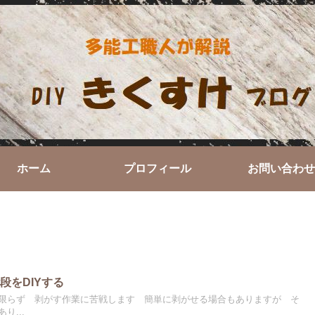
ホーム
プロフィール
お問い合わせ
段をDIYする
限らず 剥がす作業に苦戦します 簡単に剥がせる場合もありますが そ
り...