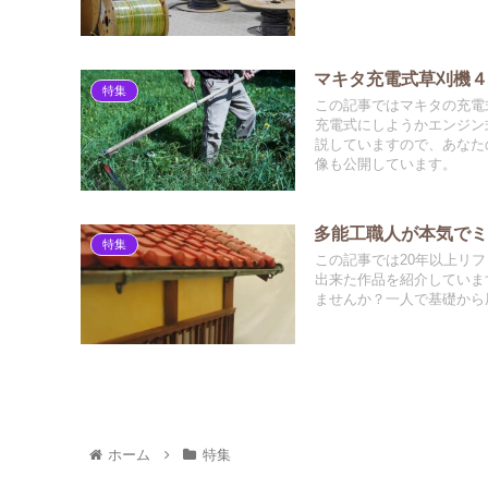
マキタ充電式草刈機４
特集
この記事ではマキタの充電
充電式にしようかエンジン
説していますので、あなた
像も公開しています。
多能工職人が本気で
特集
この記事では20年以上リ
出来た作品を紹介していま
ませんか？一人で基礎から
ホーム
特集