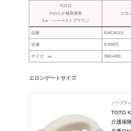
TOTO
やわらか補高便座
エロ
3㎝・ハーベストブラウン
品番
EWC401S
定価
8.900円
サイズ ㎜
360×400
エロンゲートサイズ
ノーブラ
TOTO 
介護保険