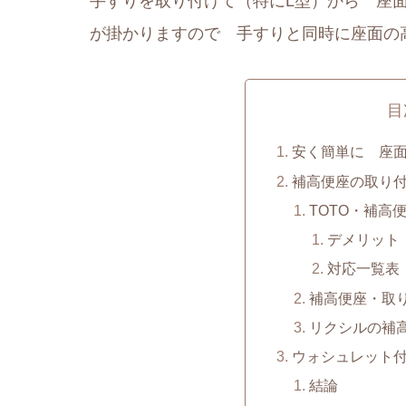
手すりを取り付けて（特にL型）から 座
が掛かりますので 手すりと同時に座面の
目
安く簡単に 座
補高便座の取り
TOTO・補高
デメリット
対応一覧表
補高便座・取
リクシルの補
ウォシュレット
結論