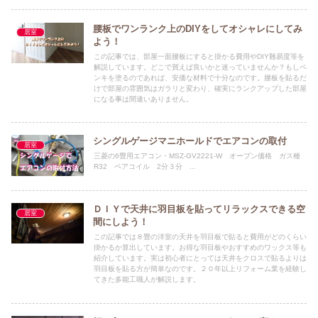
腰板でワンランク上のDIYをしてオシャレにしてみ
居室
よう！
この記事では、部屋一面腰板にすると掛かる費用やDIY難易度等を
解説しています。どこで買えば良いかと迷っていませんか？もしペ
ンキを塗るのであれば、安価な材料で十分なのです。腰板を貼るだ
けで部屋の雰囲気はガラリと変わり、確実にランクアップした部屋
になる事は間違いありません。
シングルゲージマニホールドでエアコンの取付
居室
三菱の6畳用エアコン・MSZ-GV2221-W オープン価格 ガス種
R32 ペアコイル 2分３分 ...
ＤＩＹで天井に羽目板を貼ってリラックスできる空
居室
間にしよう！
この記事では８畳の洋室の天井を羽目板で貼ると費用がどのくらい
掛かるか算出しています。お得な羽目板やおすすめのワックス等も
紹介しています。実は初心者にとっては天井をクロスで貼るよりは
羽目板を貼る方が簡単なのです。２０年以上リフォーム業を経験し
てきた多能工職人が解説します。