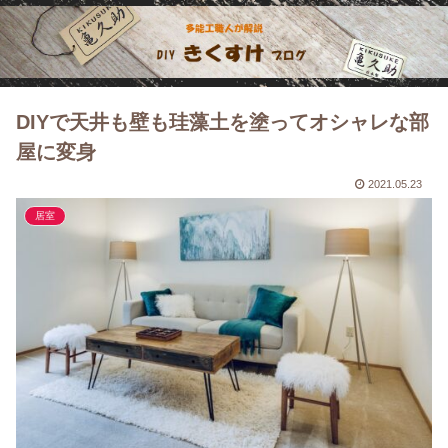
DIYで天井も壁も珪藻土を塗ってオシャレな部
屋に変身
2021.05.23
居室