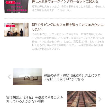
押し入れをウォークインクローゼットに変える
居室
昭和の押し入れといえば 布団を収納することを前提に 中央に大
きな棚板があります これが 今...
DIYでリビングにカフェ板を張ってカフェみたいに
居室
したい！
この記事では、カフェ板について張り方や、12畳で費用はどのく
らい掛かるか等の解説しています。実はフローリングと比べて1.5
倍位コストは掛かるのです。しかし、満足度は2倍、もしくはそれ
以上あるのは確かです！20年以上リフォーム業の経験がある多能
工職人が解説しています。
和室の砂壁・綿壁（繊維壁）の上にクロ
スを貼って安くDIYができる
実は陶器瓦（洋瓦）を塗装できることを
知っている人が少ない理由